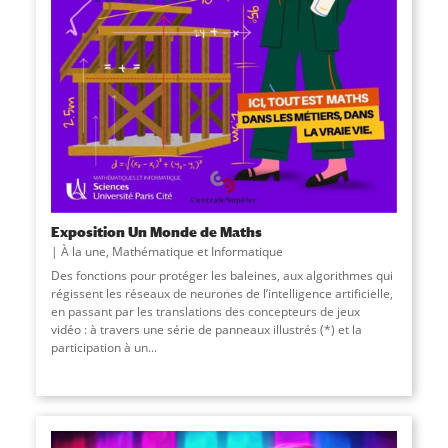
Exposition Un Monde de Maths
À la une
,
Mathématique et Informatique
Des fonctions pour protéger les baleines, aux algorithmes qui
régissent les réseaux de neurones de l’intelligence artificielle,
en passant par les translations des concepteurs de jeux
vidéo : à travers une série de panneaux illustrés (*) et la
participation à un...