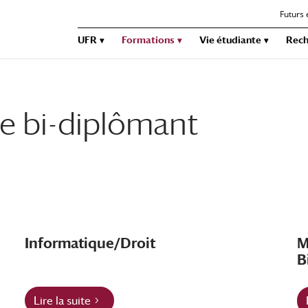
Futurs 
UFR
Formations
Vie étudiante
Rech
ce bi-diplômant
Informatique/Droit
M
B
Lire la suite