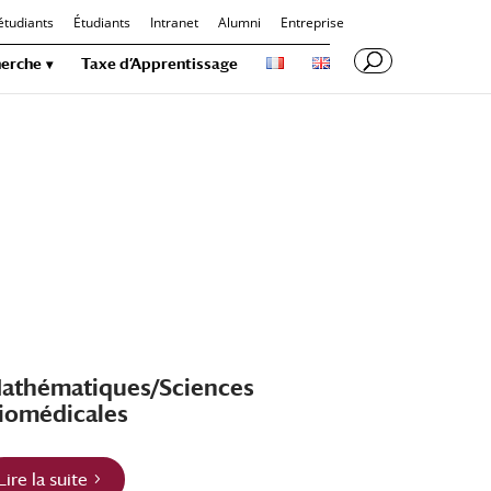
étudiants
Étudiants
Intranet
Alumni
Entreprise
erche
Taxe d’Apprentissage
athématiques/Sciences
iomédicales
Lire la suite