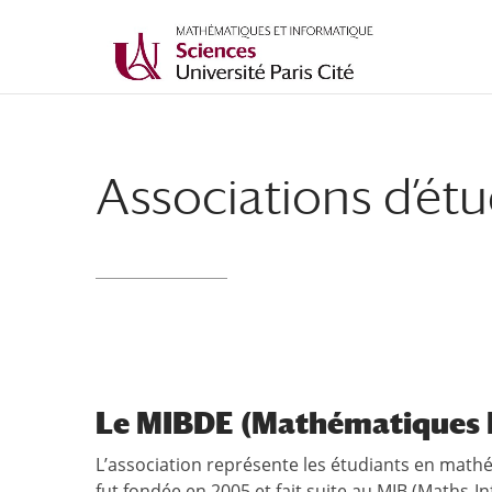
Associations d’étu
Le MIBDE (Mathématiques I
L’association représente les étudiants en mathém
fut fondée en 2005 et fait suite au MIB (Maths-In