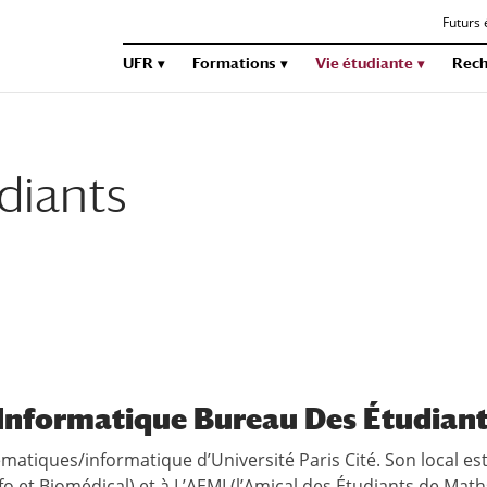
Futurs 
UFR
Formations
Vie étudiante
Rech
diants
nformatique Bureau Des Étudiant
atiques/informatique d’Université Paris Cité. Son local est 
fo et Biomédical) et à L’AEMI (l’Amical des Étudiants de Maths