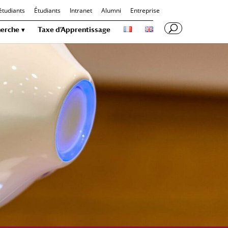
étudiants
Étudiants
Intranet
Alumni
Entreprise
erche
Taxe d’Apprentissage