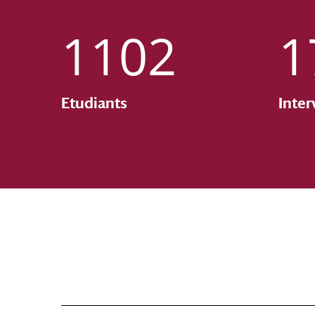
1102
1
Etudiants
Inter