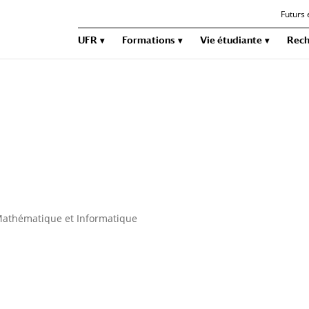
Futurs 
UFR
Formations
Vie étudiante
Rech
athématique et Informatique