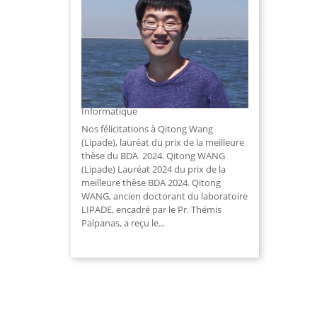
Prix de thèse BDA 2024 :
félicitations à Qitong Wang
À la une
,
Mathématique et
Informatique
Nos félicitations à Qitong Wang
(Lipade), lauréat du prix de la meilleure
thèse du BDA 2024. Qitong WANG
(Lipade) Lauréat 2024 du prix de la
meilleure thèse BDA 2024. Qitong
WANG, ancien doctorant du laboratoire
LIPADE, encadré par le Pr. Thémis
Palpanas, a reçu le...