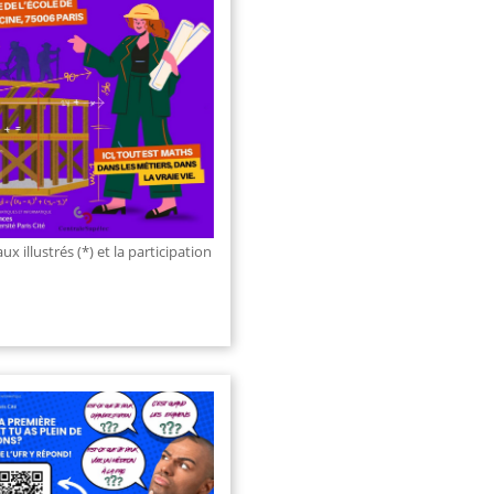
ition Un Monde de Maths
une
,
Mathématique et
atique
nctions pour protéger les
s, aux algorithmes qui régissent
seaux de neurones de
ligence artificielle, en passant par
anslations des concepteurs de
déo : à travers une série de
x illustrés (*) et la participation