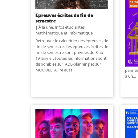
Epreuves écrites de fin de
Expos
semestre
À la 
À la une
,
Infos étudiantes
,
Inform
Mathématique et Informatique
Des fo
Retrouvez le calendrier des épreuves de
baleine
fin de semestre. Les épreuves écrites de
les ré
fin de semestre sont prévues du 8 au
l’intel
19 Janvier, toutes les informations sont
les tr
disponibles sur ADE-planning et sur
jeux vi
MOODLE .À lire aussi
panneau
à un...