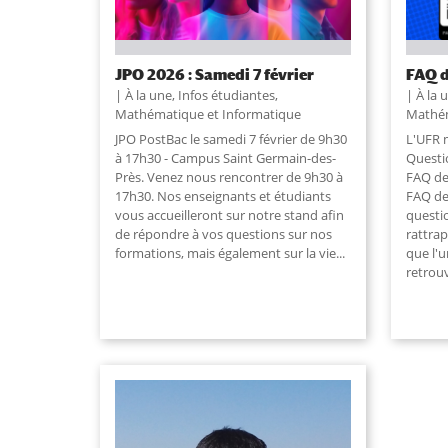
JPO 2026 : Samedi 7 février
FAQ d
À la une
,
Infos étudiantes
,
À la 
Mathématique et Informatique
Mathém
JPO PostBac le samedi 7 février de 9h30
L'UFR 
à 17h30 - Campus Saint Germain-des-
Questio
Près. Venez nous rencontrer de 9h30 à
FAQ de
17h30. Nos enseignants et étudiants
FAQ de
vous accueilleront sur notre stand afin
questi
de répondre à vos questions sur nos
rattrap
formations, mais également sur la vie...
que l'u
retrouv