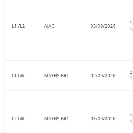
1
L1 /L2
AJAC
03/09/2026
1
0
L1 bili
MATHS-BIO
02/09/2026
1
1
L2 bili
MATHS-BIO
0X/09/2026
1