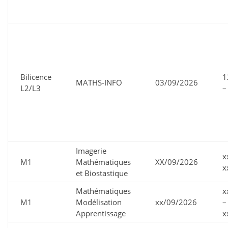
Bilicence
1
MATHS-INFO
03/09/2026
L2/L3
–
Imagerie
x
M1
Mathématiques
XX/09/2026
x
et Biostastique
Mathématiques
x
M1
Modélisation
xx/09/2026
–
Apprentissage
x