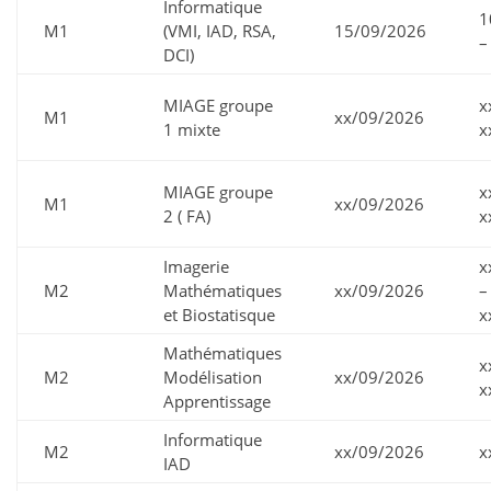
Informatique
1
M1
(VMI, IAD, RSA,
15/09/2026
–
DCI)
MIAGE groupe
x
M1
xx/09/2026
1 mixte
x
MIAGE groupe
x
M1
xx/09/2026
2 ( FA)
x
Imagerie
x
M2
Mathématiques
xx/09/2026
–
et Biostatisque
x
Mathématiques
x
M2
Modélisation
xx/09/2026
x
Apprentissage
Informatique
M2
xx/09/2026
x
IAD