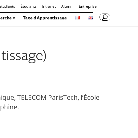
étudiants
Étudiants
Intranet
Alumni
Entreprise
erche
Taxe d’Apprentissage
tissage)
nique, TELECOM ParisTech, l’École
uphine.